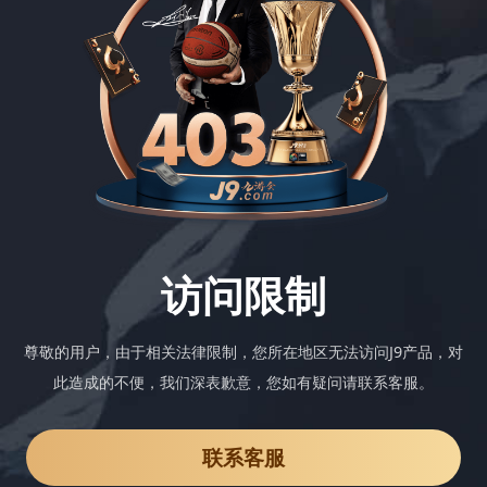
访问限制
尊敬的用户，由于相关法律限制，您所在地区无法访问J9产品，对
此造成的不便，我们深表歉意，您如有疑问请联系客服。
联系客服