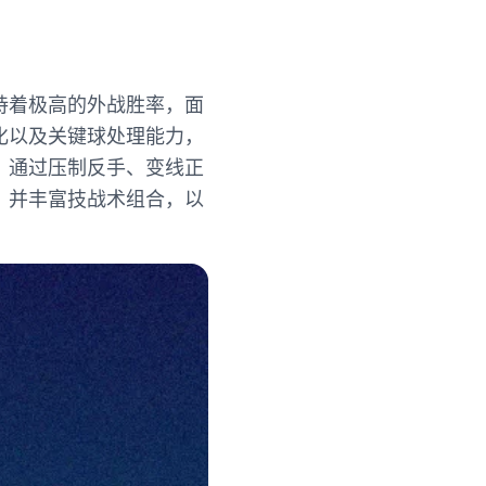
持着极高的外战胜率，面
化以及关键球处理能力，
，通过压制反手、变线正
，并丰富技战术组合，以