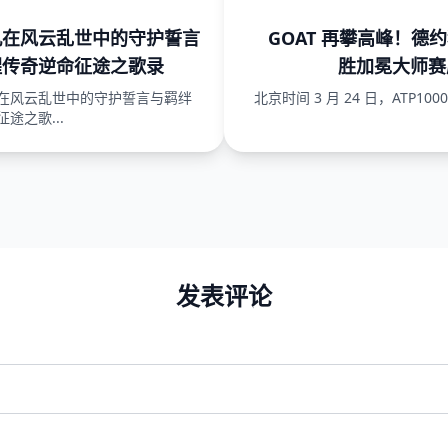
丸在风云乱世中的守护誓言
GOAT 再攀高峰！德约
醒传奇逆命征途之歌录
胜加冕大师赛
在风云乱世中的守护誓言与羁绊
北京时间 3 月 24 日，ATP10
途之歌...
发表评论