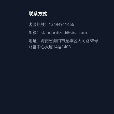
联系方式
客服热线：13494911466
邮箱：standardized@sina.com
地址：海南省海口市龙华区大同路38号
财富中心大厦14层1405