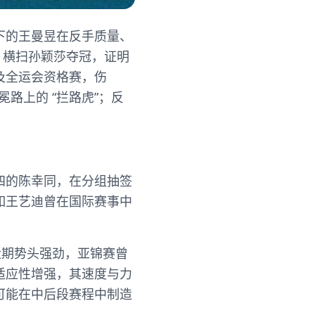
下的王曼昱在反手质量、
0 横扫孙颖莎夺冠，证明
及全运会资格赛，伤
路上的 “拦路虎”；反
四的陈幸同，在分组抽签
如王艺迪曾在国际赛事中
近期势头强劲，亚锦赛曾
适应性增强，其速度与力
可能在中后段赛程中制造