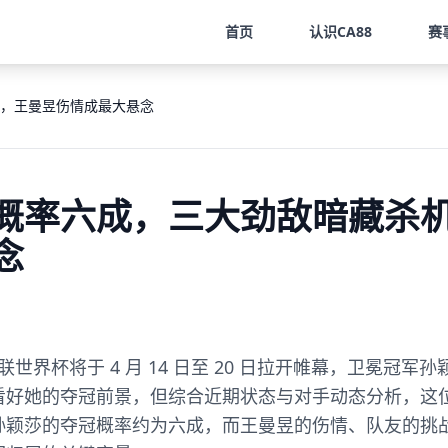
首页
认识
CA88
赛
，王曼昱伤情成最大悬念
概率六成，三大劲敌暗藏杀
念
乒联世界杯将于 4 月 14 日至 20 日拉开帷幕，卫冕冠
看好她的夺冠前景，但综合近期状态与对手动态分析，这
孙颖莎的夺冠概率约为六成，而王曼昱的伤情、队友的挑