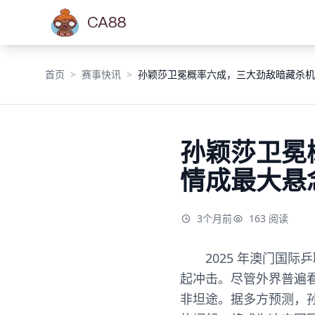
首页
赛事快讯
孙颖莎卫冕概率六成，三大劲敌暗藏杀机
孙颖莎卫冕
情成最大悬
3个月前
163 阅读
2025 年澳门国际
起冲击。尽管外界普遍
非坦途。据多方预测，