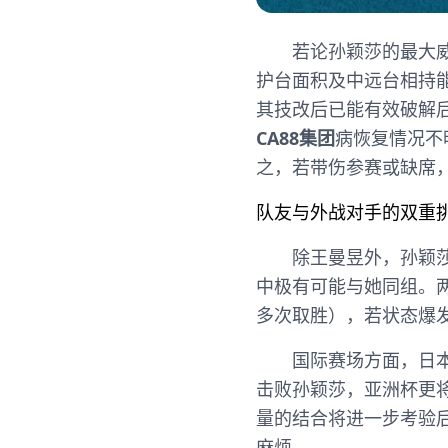
若论孙颖莎的最大
护台面积及中远台相持能力
其技改后已能有效破解
CA88集团
病恢复情况不
之，若带伤参赛或缺席
队友与外战对手的双重
除王曼昱外，孙颖
中极有可能与她同组。
多次取胜），若状态爆发
国际赛场方面，日本
击败孙颖莎，亚洲杯更
量的结合将进一步考验
麻烦。