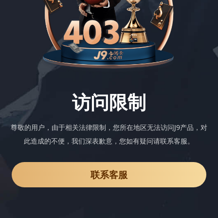
访问限制
尊敬的用户，由于相关法律限制，您所在地区无法访问J9产品，对
此造成的不便，我们深表歉意，您如有疑问请联系客服。
联系客服