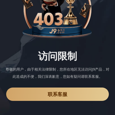
访问限制
尊敬的用户，由于相关法律限制，您所在地区无法访问J9产品，对
此造成的不便，我们深表歉意，您如有疑问请联系客服。
联系客服